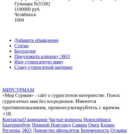
Гульнара №55382
1100000 руб.
Челябинск
1604
Добавить объявление
Статьи
Бесплодие
Предложить клинику ЭКО
Ищу суррогатную маму
Стану суррогатной матерью
МИР
СУР
МАМ
«Мир Сурмам» - сайт о суррогатном материнстве. Поиск
Имеются
суррогатных мам без посредников.
противопоказания, проконсультируйтесь с врачом.
+18.
Контакты
О компании
Частые вопросы
Новосибирск
Екатеринбург
Нижний Новгород
Самара
Омск
Казань
Регионы
ЭКО
Донорство яйцеклеток
Беременность
Отзывы