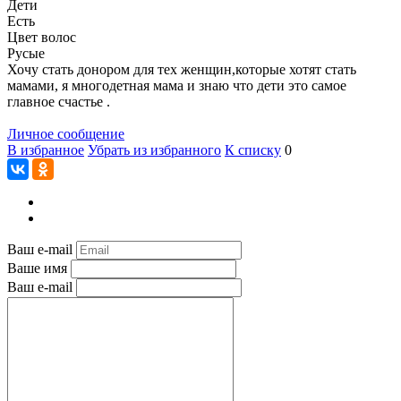
Дети
Есть
Цвет волос
Русые
Хочу стать донором для тех женщин,которые хотят стать
мамами, я многодетная мама и знаю что дети это самое
главное счастье .
Личное сообщение
В избранное
Убрать из избранного
К списку
0
Ваш e-mail
Ваше имя
Ваш e-mail