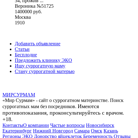
34, прожив ...
Вероника №51725
1400000 руб.
Москва
1910
Добавить объявление
Статьи
Бесплодие
Предложить клинику ЭКО
Ищу суррогатную маму
Стану суррогатной матерью
МИР
СУР
МАМ
«Мир Сурмам» - сайт о суррогатном материнстве. Поиск
Имеются
суррогатных мам без посредников.
противопоказания, проконсультируйтесь с врачом.
+18.
Контакты
О компании
Частые вопросы
Новосибирск
Екатеринбург
Нижний Новгород
Самара
Омск
Казань
Регионы
ЭКО
Донорство яйцеклеток
Беременность
Отзывы