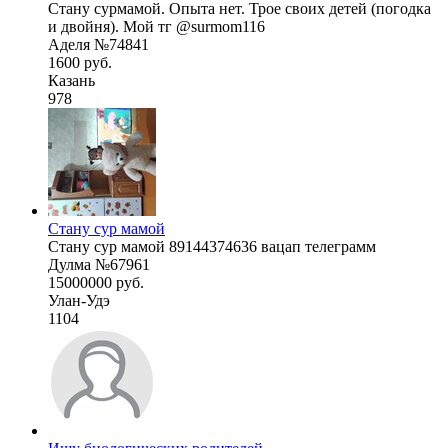
Стану сурмамой. Опыта нет. Трое своих детей (погодка
и двойня). Мой тг @surmom116
Аделя №74841
1600 руб.
Казань
978
Стану сур мамой
Стану сур мамой 89144374636 вацап телеграмм
Дулма №67961
15000000 руб.
Улан-Удэ
1104