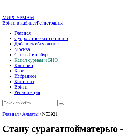
МИР
СУР
МАМ
Войти в кабинет
Регистрация
Главная
Суррогатное материнство
Добавить объявление
Москва
Санкт-Петербург
Канал сурмам и БИО
Клиники
Блог
Избранное
Контакты
Войти
Регистрация
Главная
/
Алматы
/
N53921
Стану сурагатнойматерью -