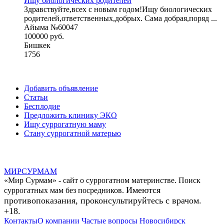
Ищу биологических родителей
Здравствуйте,всех с новым годом!Ищу биологических
родителей,ответственных,добрых. Сама добрая,поряд ...
Айыма №60047
100000 руб.
Бишкек
1756
Добавить объявление
Статьи
Бесплодие
Предложить клинику ЭКО
Ищу суррогатную маму
Стану суррогатной матерью
МИР
СУР
МАМ
«Мир Сурмам» - сайт о суррогатном материнстве. Поиск
Имеются
суррогатных мам без посредников.
противопоказания, проконсультируйтесь с врачом.
+18.
Контакты
О компании
Частые вопросы
Новосибирск