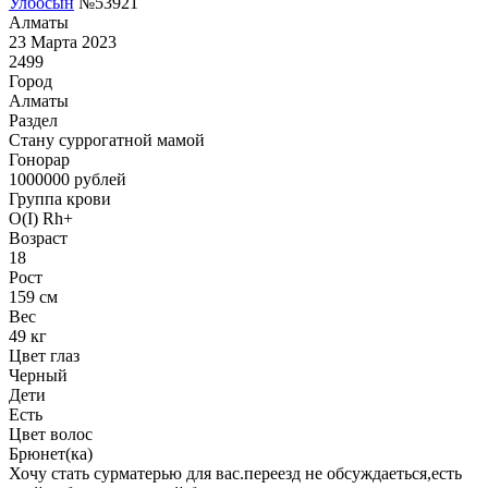
Улбосын
№53921
Алматы
23 Марта 2023
2499
Город
Алматы
Раздел
Cтану суррогатной мамой
Гонoрар
1000000
рублей
Группа крови
O(I) Rh+
Возраст
18
Рост
159 см
Вес
49 кг
Цвет глаз
Черный
Дети
Есть
Цвет волос
Брюнет(ка)
Хочу стать сурматерью для вас.переезд не обсуждаеться,есть