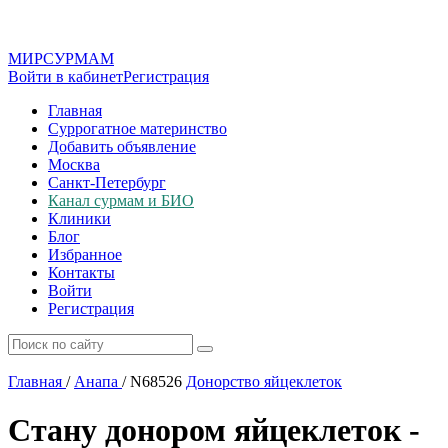
МИР
СУР
МАМ
Войти в кабинет
Регистрация
Главная
Суррогатное материнство
Добавить объявление
Москва
Санкт-Петербург
Канал сурмам и БИО
Клиники
Блог
Избранное
Контакты
Войти
Регистрация
Главная
/
Анапа
/
N68526
Донорство яйцеклеток
Стану донором яйцеклеток -