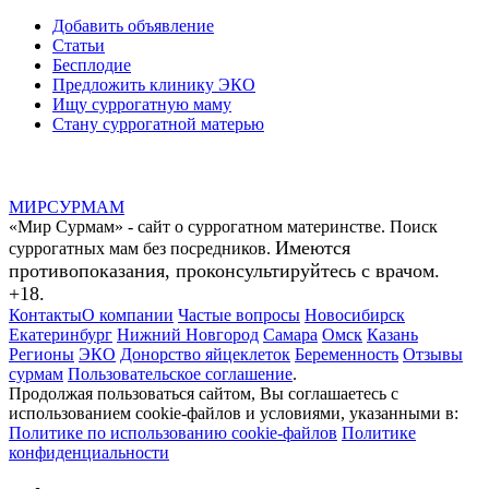
Добавить объявление
Статьи
Бесплодие
Предложить клинику ЭКО
Ищу суррогатную маму
Стану суррогатной матерью
МИР
СУР
МАМ
«Мир Сурмам» - сайт о суррогатном материнстве. Поиск
Имеются
суррогатных мам без посредников.
противопоказания, проконсультируйтесь с врачом.
+18.
Контакты
О компании
Частые вопросы
Новосибирск
Екатеринбург
Нижний Новгород
Самара
Омск
Казань
Регионы
ЭКО
Донорство яйцеклеток
Беременность
Отзывы
сурмам
Пользовательское соглашение
.
Продолжая пользоваться сайтом, Вы соглашаетесь с
использованием cookie-файлов и условиями, указанными в:
Политике по использованию cookie-файлов
Политике
конфиденциальности