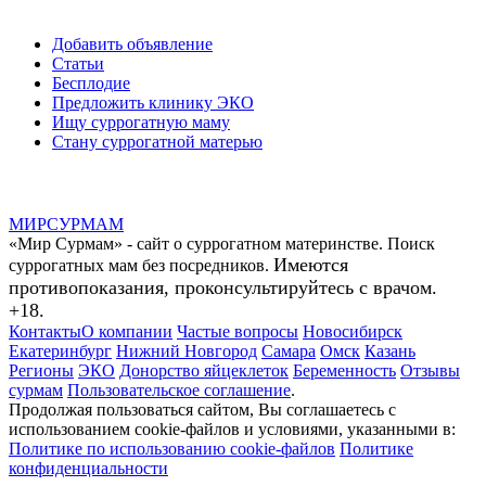
Добавить объявление
Статьи
Бесплодие
Предложить клинику ЭКО
Ищу суррогатную маму
Стану суррогатной матерью
МИР
СУР
МАМ
«Мир Сурмам» - сайт о суррогатном материнстве. Поиск
Имеются
суррогатных мам без посредников.
противопоказания, проконсультируйтесь с врачом.
+18.
Контакты
О компании
Частые вопросы
Новосибирск
Екатеринбург
Нижний Новгород
Самара
Омск
Казань
Регионы
ЭКО
Донорство яйцеклеток
Беременность
Отзывы
сурмам
Пользовательское соглашение
.
Продолжая пользоваться сайтом, Вы соглашаетесь с
использованием cookie-файлов и условиями, указанными в:
Политике по использованию cookie-файлов
Политике
конфиденциальности