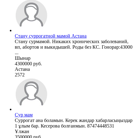
Стану суррогатной мамой Астана
Стану сурмамой. Никаких хронических заболеваний,
вп, абортов и выкидышей. Роды без КС. Гонорар:43000
...
Шынар
4300000 руб.
Астана
2572
Сур мам
Суррогат ана боламын. Керек жандар хабарласыңыздар
1 ұлым бар. Кесерова болғанмын. 87474448531
Ұлжан
3500000 руб.