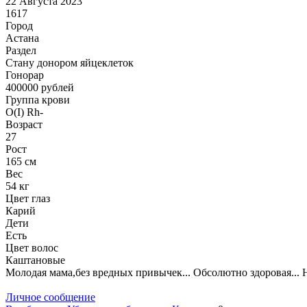
22 Августа 2023
1617
Город
Астана
Раздел
Стану донором яйцеклеток
Гонoрар
400000
рублей
Группа крови
O(I) Rh-
Возраст
27
Рост
165 см
Вес
54 кг
Цвет глаз
Карий
Дети
Есть
Цвет волос
Каштановые
Молодая мама,без вредных привычек... Обсолютно здоровая... 
Личное сообщение