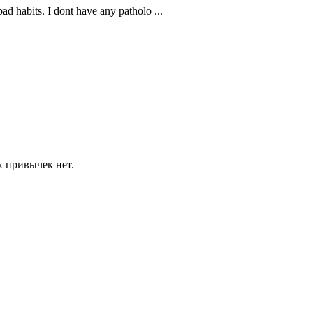
ad habits. I dont have any patholo ...
х привычек нет.