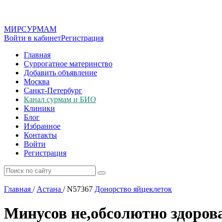
МИР
СУР
МАМ
Войти в кабинет
Регистрация
Главная
Суррогатное материнство
Добавить объявление
Москва
Санкт-Петербург
Канал сурмам и БИО
Клиники
Блог
Избранное
Контакты
Войти
Регистрация
Главная
/
Астана
/
N57367
Донорство яйцеклеток
Минусов не,обсолютно здоров