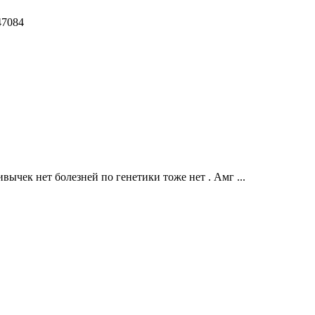
47084
ычек нет болезней по генетики тоже нет . Амг ...