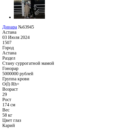
Динара
№63945
Астана
03 Июля 2024
1507
Город
Астана
Раздел
Cтану суррогатной мамой
Гонoрар
5000000
рублей
Группа крови
O(I) Rh+
Возраст
29
Рост
174 см
Вес
58 кг
Цвет глаз
Карий