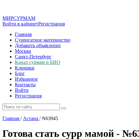
МИР
СУР
МАМ
Войти в кабинет
Регистрация
Главная
Суррогатное материнство
Добавить объявление
Москва
Санкт-Петербург
Канал сурмам и БИО
Клиники
Блог
Избранное
Контакты
Войти
Регистрация
Главная
/
Астана
/
N63945
Готова стать сурр мамой - №6