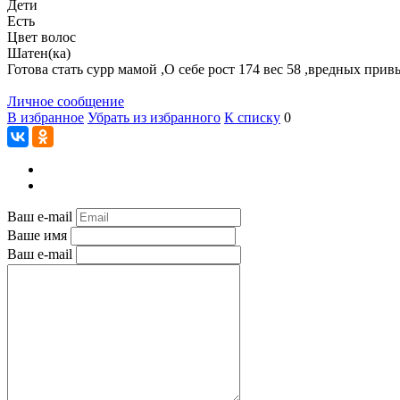
Дети
Есть
Цвет волос
Шатен(ка)
Готова стать сурр мамой ,О себе рост 174 вес 58 ,вредных прив
Личное сообщение
В избранное
Убрать из избранного
К списку
0
Ваш e-mail
Ваше имя
Ваш e-mail