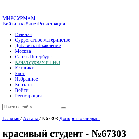
МИР
СУР
МАМ
Войти в кабинет
Регистрация
Главная
Суррогатное материнство
Добавить объявление
Москва
Санкт-Петербург
Канал сурмам и БИО
Клиники
Блог
Избранное
Контакты
Войти
Регистрация
Главная
/
Астана
/
N67303
Донорство спермы
красивый студент - №67303