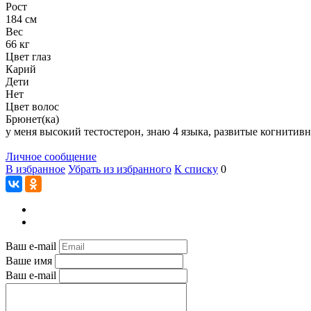
Рост
184 см
Вес
66 кг
Цвет глаз
Карий
Дети
Нет
Цвет волос
Брюнет(ка)
у меня высокий тестостерон, знаю 4 языка, развитые когнитивн
Личное сообщение
В избранное
Убрать из избранного
К списку
0
Ваш e-mail
Ваше имя
Ваш e-mail