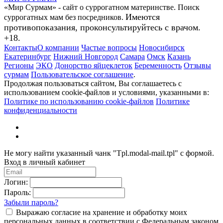
«Мир Сурмам» - сайт о суррогатном материнстве. Поиск
Имеются
суррогатных мам без посредников.
противопоказания, проконсультируйтесь с врачом.
+18.
Контакты
О компании
Частые вопросы
Новосибирск
Екатеринбург
Нижний Новгород
Самара
Омск
Казань
Регионы
ЭКО
Донорство яйцеклеток
Беременность
Отзывы
сурмам
Пользовательское соглашение
.
Продолжая пользоваться сайтом, Вы соглашаетесь с
использованием cookie-файлов и условиями, указанными в:
Политике по использованию cookie-файлов
Политике
конфиденциальности
Не могу найти указанный чанк "Tpl.modal-mail.tpl" с формой.
Вход в личный кабинет
Логин:
Пароль:
Забыли пароль?
Выражаю согласие на хранение и обработку моих
персональных данных в соответствии с Федеральным законом