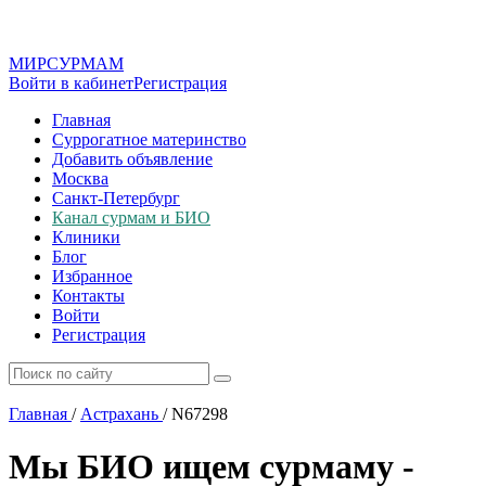
МИР
СУР
МАМ
Войти в кабинет
Регистрация
Главная
Суррогатное материнство
Добавить объявление
Москва
Санкт-Петербург
Канал сурмам и БИО
Клиники
Блог
Избранное
Контакты
Войти
Регистрация
Главная
/
Астрахань
/
N67298
Мы БИО ищем сурмаму -