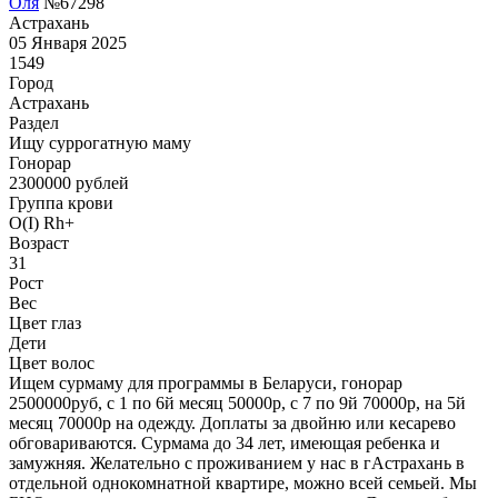
Оля
№67298
Астрахань
05 Января 2025
1549
Город
Астрахань
Раздел
Ищу суррогатную маму
Гонoрар
2300000
рублей
Группа крови
O(I) Rh+
Возраст
31
Рост
Вес
Цвет глаз
Дети
Цвет волос
Ищем сурмаму для программы в Беларуси, гонорар
2500000руб, с 1 по 6й месяц 50000р, с 7 по 9й 70000р, на 5й
месяц 70000р на одежду. Доплаты за двойню или кесарево
обговариваются. Сурмама до 34 лет, имеющая ребенка и
замужняя. Желательно с проживанием у нас в гАстрахань в
отдельной однокомнатной квартире, можно всей семьей. Мы