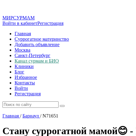
МИР
СУР
МАМ
Войти в кабинет
Регистрация
Главная
Суррогатное материнство
Добавить объявление
Москва
Санкт-Петербург
Канал сурмам и БИО
Клиники
Блог
Избранное
Контакты
Войти
Регистрация
Главная
/
Барнаул
/
N71651
Стану суррогатной мамой😊 -