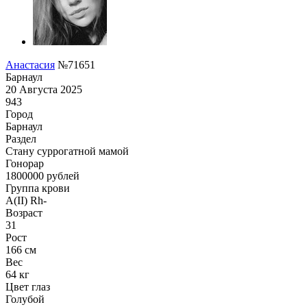
Анастасия
№71651
Барнаул
20 Августа 2025
943
Город
Барнаул
Раздел
Cтану суррогатной мамой
Гонoрар
1800000
рублей
Группа крови
A(II) Rh-
Возраст
31
Рост
166 см
Вес
64 кг
Цвет глаз
Голубой