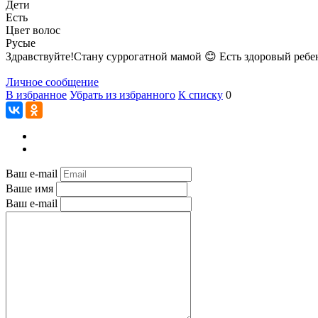
Дети
Есть
Цвет волос
Русые
Здравствуйте!Стану суррогатной мамой 😊 Есть здоровый ребено
Личное сообщение
В избранное
Убрать из избранного
К списку
0
Ваш e-mail
Ваше имя
Ваш e-mail