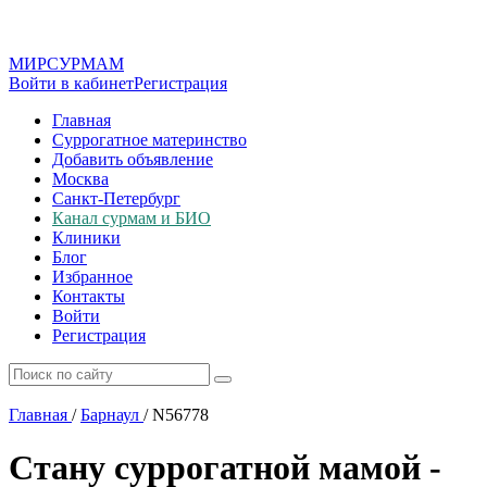
МИР
СУР
МАМ
Войти в кабинет
Регистрация
Главная
Суррогатное материнство
Добавить объявление
Москва
Санкт-Петербург
Канал сурмам и БИО
Клиники
Блог
Избранное
Контакты
Войти
Регистрация
Главная
/
Барнаул
/
N56778
Стану суррогатной мамой -