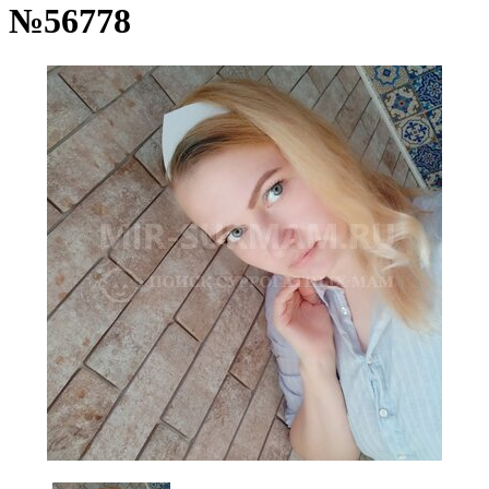
№56778