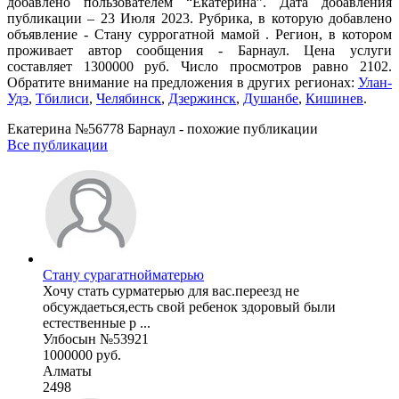
добавлено пользователем “Екатерина”. Дата добавления
публикации – 23 Июля 2023. Рубрика, в которую добавлено
объявление - Cтану суррогатной мамой . Регион, в котором
проживает автор сообщения - Барнаул. Цена услуги
составляет 1300000 руб. Число просмотров равно 2102.
Обратите внимание на предложения в других регионах:
Улан-
Удэ
,
Тбилиси
,
Челябинск
,
Дзержинск
,
Душанбе
,
Кишинев
.
Екатерина №56778 Барнаул - похожие публикации
Все публикации
Стану сурагатнойматерью
Хочу стать сурматерью для вас.переезд не
обсуждаеться,есть свой ребенок здоровый были
естественные р ...
Улбосын №53921
1000000 руб.
Алматы
2498