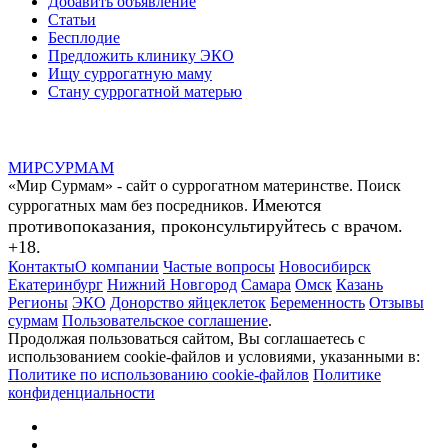
Добавить объявление
Статьи
Бесплодие
Предложить клинику ЭКО
Ищу суррогатную маму
Стану суррогатной матерью
МИР
СУР
МАМ
«Мир Сурмам» - сайт о суррогатном материнстве. Поиск
Имеются
суррогатных мам без посредников.
противопоказания, проконсультируйтесь с врачом.
+18.
Контакты
О компании
Частые вопросы
Новосибирск
Екатеринбург
Нижний Новгород
Самара
Омск
Казань
Регионы
ЭКО
Донорство яйцеклеток
Беременность
Отзывы
сурмам
Пользовательское соглашение
.
Продолжая пользоваться сайтом, Вы соглашаетесь с
использованием cookie-файлов и условиями, указанными в:
Политике по использованию cookie-файлов
Политике
конфиденциальности