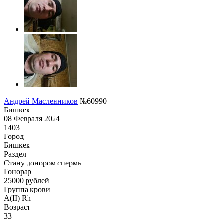
Андрей Масленников
№60990
Бишкек
08 Февраля 2024
1403
Город
Бишкек
Раздел
Стану донором спермы
Гонoрар
25000
рублей
Группа крови
A(II) Rh+
Возраст
33