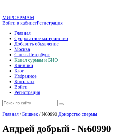
МИР
СУР
МАМ
Войти в кабинет
Регистрация
Главная
Суррогатное материнство
Добавить объявление
Москва
Санкт-Петербург
Канал сурмам и БИО
Клиники
Блог
Избранное
Контакты
Войти
Регистрация
Главная
/
Бишкек
/
N60990
Донорство спермы
Андрей добрый - №60990