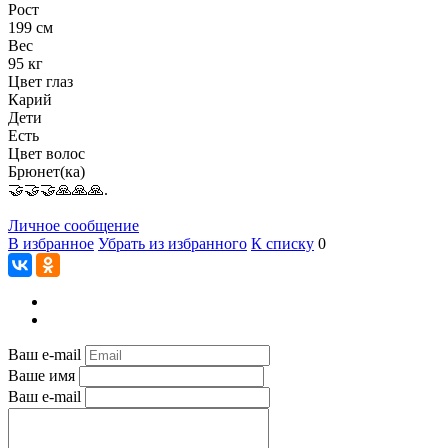
Рост
199 см
Вес
95 кг
Цвет глаз
Карий
Дети
Есть
Цвет волос
Брюнет(ка)
🤝🤝🤝🙏🙏🙏.
Личное сообщение
В избранное
Убрать из избранного
К списку
0
Ваш e-mail
Ваше имя
Ваш e-mail