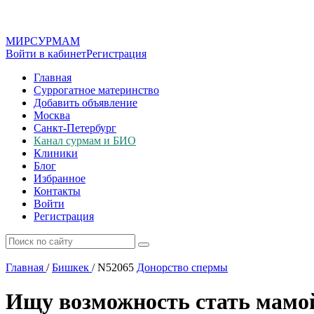
МИР
СУР
МАМ
Войти в кабинет
Регистрация
Главная
Суррогатное материнство
Добавить объявление
Москва
Санкт-Петербург
Канал сурмам и БИО
Клиники
Блог
Избранное
Контакты
Войти
Регистрация
Главная
/
Бишкек
/
N52065
Донорство спермы
Ищу возможность стать мамо