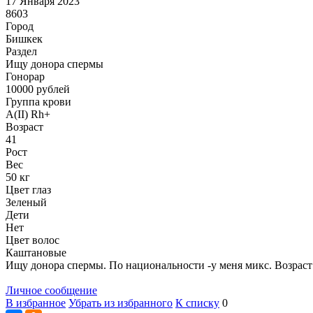
17 Января 2023
8603
Город
Бишкек
Раздел
Ищу донора спермы
Гонoрар
10000
рублей
Группа крови
A(II) Rh+
Возраст
41
Рост
Вес
50 кг
Цвет глаз
Зеленый
Дети
Нет
Цвет волос
Каштановые
Ищу донора спермы. По национальности -у меня микс. Возраст 
Личное сообщение
В избранное
Убрать из избранного
К списку
0