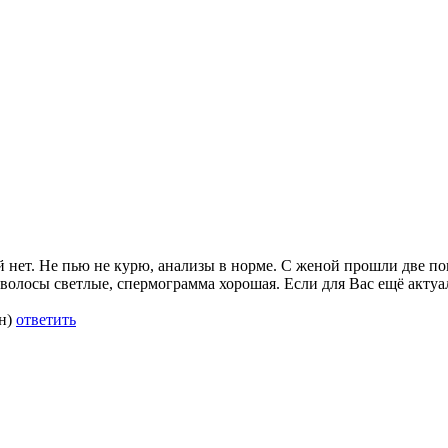
й нет. Не пью не курю, анализы в норме. С женой прошли две п
а, волосы светлые, спермограмма хорошая. Если для Вас ещё актуа
н)
ответить