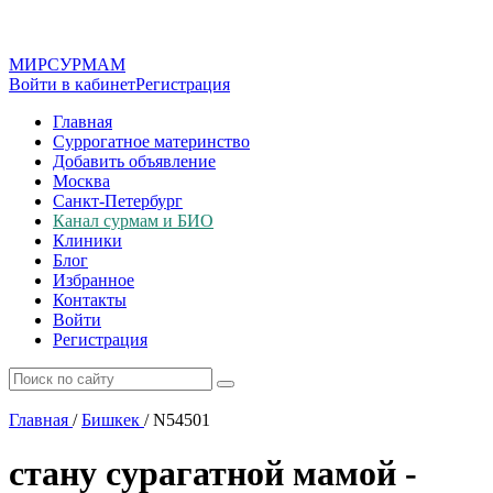
МИР
СУР
МАМ
Войти в кабинет
Регистрация
Главная
Суррогатное материнство
Добавить объявление
Москва
Санкт-Петербург
Канал сурмам и БИО
Клиники
Блог
Избранное
Контакты
Войти
Регистрация
Главная
/
Бишкек
/
N54501
стану сурагатной мамой -