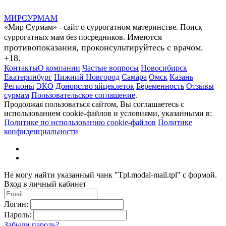
МИР
СУР
МАМ
«Мир Сурмам» - сайт о суррогатном материнстве. Поиск
Имеются
суррогатных мам без посредников.
противопоказания, проконсультируйтесь с врачом.
+18.
Контакты
О компании
Частые вопросы
Новосибирск
Екатеринбург
Нижний Новгород
Самара
Омск
Казань
Регионы
ЭКО
Донорство яйцеклеток
Беременность
Отзывы
сурмам
Пользовательское соглашение
.
Продолжая пользоваться сайтом, Вы соглашаетесь с
использованием cookie-файлов и условиями, указанными в:
Политике по использованию cookie-файлов
Политике
конфиденциальности
Не могу найти указанный чанк "Tpl.modal-mail.tpl" с формой.
Вход в личный кабинет
Логин:
Пароль:
Забыли пароль?