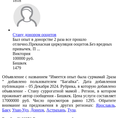
1818
Стану донором ооцитов
Был опыт в донорстве 2 раза все прошло
отлично.Прекнасная циркуляция ооцитов.Без вредных
привычек. П ...
Виктория
100000 руб.
Бишкек
1479
Объявление с названием “Имеется опыт была сурмамай 2раза
” добавлено пользователем “Багайка”. Дата добавления
публикации – 05 Декабря 2024. Рубрика, в которую добавлено
объявление - Cтану суррогатной мамой . Регион, в котором
проживает автор сообщения - Бишкек. Цена услуги составляет
17000000 руб. Число просмотров равно 1295. Обратите
внимание на предложения в других регионах:
Ярославль
,
Баку
,
Улан-Удэ
,
Донецк
,
Астрахань
,
Тула
.