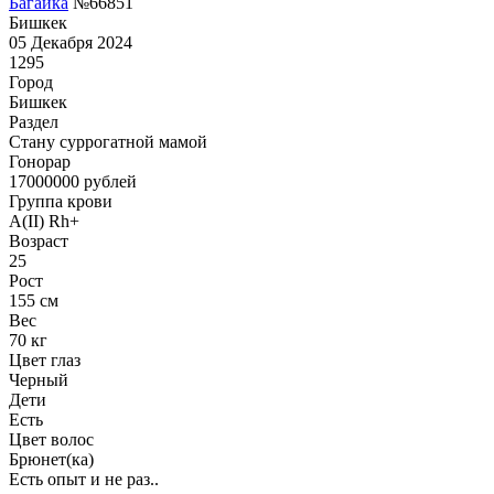
Багайка
№66851
Бишкек
05 Декабря 2024
1295
Город
Бишкек
Раздел
Cтану суррогатной мамой
Гонoрар
17000000
рублей
Группа крови
A(II) Rh+
Возраст
25
Рост
155 см
Вес
70 кг
Цвет глаз
Черный
Дети
Есть
Цвет волос
Брюнет(ка)
Есть опыт и не раз..