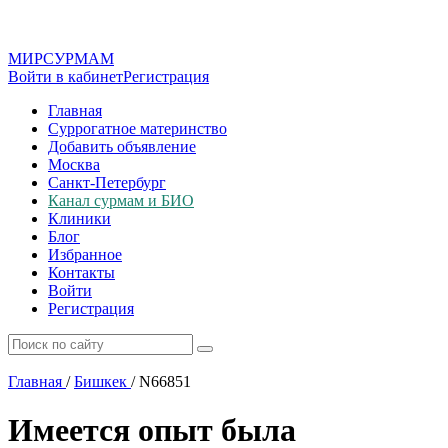
МИР
СУР
МАМ
Войти в кабинет
Регистрация
Главная
Суррогатное материнство
Добавить объявление
Москва
Санкт-Петербург
Канал сурмам и БИО
Клиники
Блог
Избранное
Контакты
Войти
Регистрация
Главная
/
Бишкек
/
N66851
Имеется опыт была