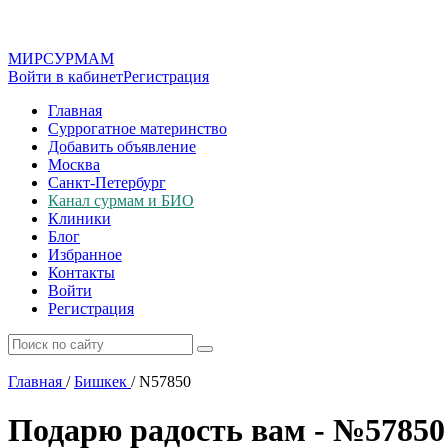
МИР
СУР
МАМ
Войти в кабинет
Регистрация
Главная
Суррогатное материнство
Добавить объявление
Москва
Санкт-Петербург
Канал сурмам и БИО
Клиники
Блог
Избранное
Контакты
Войти
Регистрация
Главная
/
Бишкек
/
N57850
Подарю радость вам - №57850