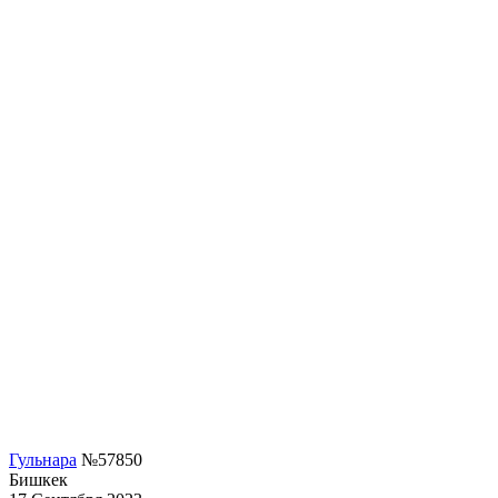
Гульнара
№57850
Бишкек