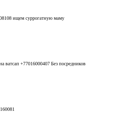
108108 ищем суррогатную маму
а ватсап +77016000407 Без посредников
0160081