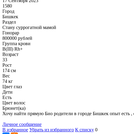
17 Сентября 2023
1580
Город
Бишкек
Раздел
Cтану суррогатной мамой
Гонoрар
800000
рублей
Группа крови
B(III) Rh+
Возраст
33
Рост
174 см
Вес
74 кг
Цвет глаз
Дети
Есть
Цвет волос
Брюнет(ка)
Хочу найти прямую Био родители в городе Бишкек опыт есть , 
Личное сообщение
В избранное
Убрать из избранного
К списку
0