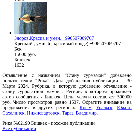
Здоров,Красив и умён. +996507069707
Крепкий , умный , красивый вроде) +996507069707
Бек
15000 руб.
Бишкек
1632
Объявление с названием “Стану сурмамой” добавлено
пользователем “Рика”. Дата добавления публикации – 30
Марта 2024. Рубрика, в которую добавлено объявление -
Cтану суррогатной мамой . Регион, в котором проживает
автор сообщения - Бишкек. Цена услуги составляет 500000
руб. Число просмотров равно 1537. Обратите внимание на
предложения в других регионах:
Крым
,
Уральск
,
Южно-
Сахалинск
,
Нижневартовск
,
Тараз
,
Владимир
.
Рика №62190 Бишкек - похожие публикации
Все публикации