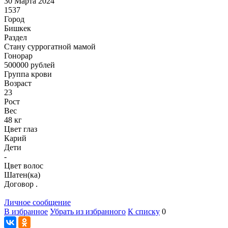
30 Марта 2024
1537
Город
Бишкек
Раздел
Cтану суррогатной мамой
Гонoрар
500000
рублей
Группа крови
Возраст
23
Рост
Вес
48 кг
Цвет глаз
Карий
Дети
-
Цвет волос
Шатен(ка)
Договор .
Личное сообщение
В избранное
Убрать из избранного
К списку
0