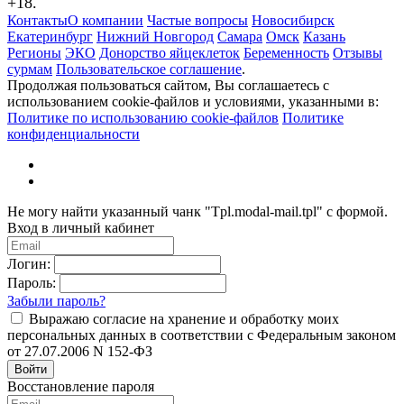
+18.
Контакты
О компании
Частые вопросы
Новосибирск
Екатеринбург
Нижний Новгород
Самара
Омск
Казань
Регионы
ЭКО
Донорство яйцеклеток
Беременность
Отзывы
сурмам
Пользовательское соглашение
.
Продолжая пользоваться сайтом, Вы соглашаетесь с
использованием cookie-файлов и условиями, указанными в:
Политике по использованию cookie-файлов
Политике
конфиденциальности
Не могу найти указанный чанк "Tpl.modal-mail.tpl" с формой.
Вход в личный кабинет
Логин:
Пароль:
Забыли пароль?
Выражаю согласие на хранение и обработку моих
персональных данных в соответствии с Федеральным законом
от 27.07.2006 N 152-ФЗ
Войти
Восстановление пароля