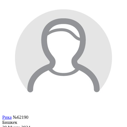
Рика
№62190
Бишкек