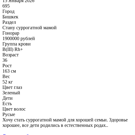
15 Января 2026
695
Город
Бишкек
Раздел
Cтану суррогатной мамой
Гонoрар
1900000
рублей
Группа крови
B(III) Rh+
Возраст
36
Рост
163 см
Вес
52 кг
Цвет глаз
Зеленый
Дети
Есть
Цвет волос
Русые
Хочу стать суррогатной мамой для хорошей семьи. Здоровье
хорошее, все дети родились в естественных родах..