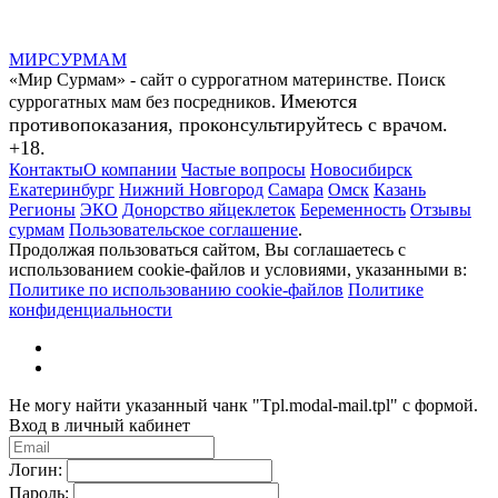
МИР
СУР
МАМ
«Мир Сурмам» - сайт о суррогатном материнстве. Поиск
Имеются
суррогатных мам без посредников.
противопоказания, проконсультируйтесь с врачом.
+18.
Контакты
О компании
Частые вопросы
Новосибирск
Екатеринбург
Нижний Новгород
Самара
Омск
Казань
Регионы
ЭКО
Донорство яйцеклеток
Беременность
Отзывы
сурмам
Пользовательское соглашение
.
Продолжая пользоваться сайтом, Вы соглашаетесь с
использованием cookie-файлов и условиями, указанными в:
Политике по использованию cookie-файлов
Политике
конфиденциальности
Не могу найти указанный чанк "Tpl.modal-mail.tpl" с формой.
Вход в личный кабинет
Логин:
Пароль: