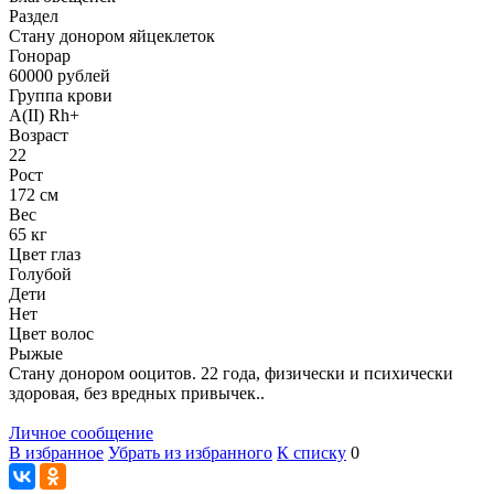
Раздел
Стану донором яйцеклеток
Гонoрар
60000
рублей
Группа крови
A(II) Rh+
Возраст
22
Рост
172 см
Вес
65 кг
Цвет глаз
Голубой
Дети
Нет
Цвет волос
Рыжые
Стану донором ооцитов. 22 года, физически и психически
здоровая, без вредных привычек..
Личное сообщение
В избранное
Убрать из избранного
К списку
0