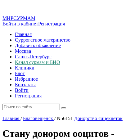
МИР
СУР
МАМ
Войти в кабинет
Регистрация
Главная
Суррогатное материнство
Добавить объявление
Москва
Санкт-Петербург
Канал сурмам и БИО
Клиники
Блог
Избранное
Контакты
Войти
Регистрация
Главная
/
Благовещенск
/
N56151
Донорство яйцеклеток
Стану донором ооцитов -