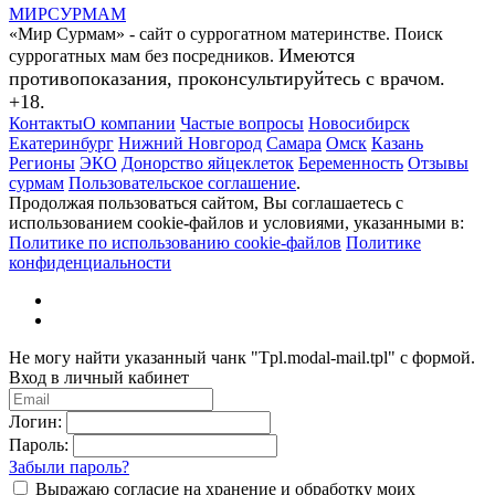
МИР
СУР
МАМ
«Мир Сурмам» - сайт о суррогатном материнстве. Поиск
Имеются
суррогатных мам без посредников.
противопоказания, проконсультируйтесь с врачом.
+18.
Контакты
О компании
Частые вопросы
Новосибирск
Екатеринбург
Нижний Новгород
Самара
Омск
Казань
Регионы
ЭКО
Донорство яйцеклеток
Беременность
Отзывы
сурмам
Пользовательское соглашение
.
Продолжая пользоваться сайтом, Вы соглашаетесь с
использованием cookie-файлов и условиями, указанными в:
Политике по использованию cookie-файлов
Политике
конфиденциальности
Не могу найти указанный чанк "Tpl.modal-mail.tpl" с формой.
Вход в личный кабинет
Логин:
Пароль:
Забыли пароль?
Выражаю согласие на хранение и обработку моих