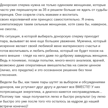
Донорская сперма нужна не только одиноким женщинам, которые
часто уже перешагнули за 35 и решили больше не ждать от судьбы
принцев. Они созрели стать мамами и воспитать
своих королевичей или принцесс самостоятельно. Я очень
симпатизирую таким сильным женщинам, хотя сама бы, наверное,
не смогла..
Но ситуация, в которой выбирать донорскую сперму приходит
пара, вызывает во мне еще большее уважение. Мужчина, который
искренне желает своей любимой жене материнского счастья и
готов воспитывать и любить ребенка, который не будет похож на
него внешне - глядя на него даже по-доброму завидуешь женщине.
Ведь я понимаю, позади попытки, много-много анализов, врачей,
возможно даже оперативные вмешательства на самом ценном
(яичко, его придатки) и это осознанное решение без тени
стеснения.
Видели бы Вы, как такие пары шутят за выбором и обсуждениями
доноров, как уступают друг другу и делают все ВМЕСТЕ! У них
потрясающая энергетика, а диагноз кажется несправедливым...
Поэтому там чаще получается легко и быстро результат (ну легко
и быстро это уже после того что осталось за кадром до нашей
встречи конечно)!