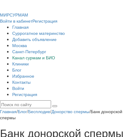
МИР
СУР
МАМ
Войти в кабинет
Регистрация
Главная
Суррогатное материнство
Добавить объявление
Москва
Санкт-Петербург
Канал сурмам и БИО
Клиники
Блог
Избранное
Контакты
Войти
Регистрация
Главная
/
Блог
/
Бесплодие
/
Донорство спермы
/
Банк донорской
спермы
Банк донорской спермы