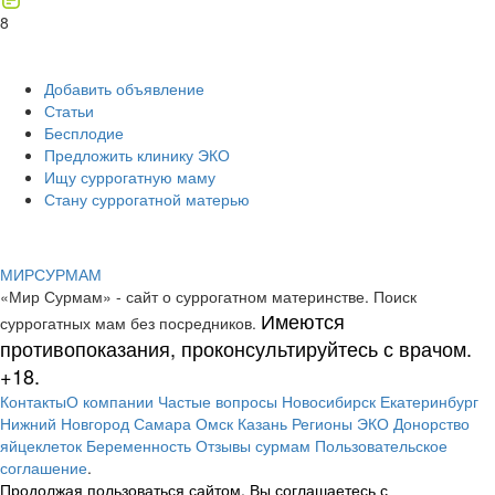
8
Добавить объявление
Статьи
Бесплодие
Предложить клинику ЭКО
Ищу суррогатную маму
Стану суррогатной матерью
МИР
СУР
МАМ
«Мир Сурмам» - сайт о суррогатном материнстве. Поиск
Имеются
суррогатных мам без посредников.
противопоказания, проконсультируйтесь с врачом.
+18.
Контакты
О компании
Частые вопросы
Новосибирск
Екатеринбург
Нижний Новгород
Самара
Омск
Казань
Регионы
ЭКО
Донорство
яйцеклеток
Беременность
Отзывы сурмам
Пользовательское
соглашение
.
Продолжая пользоваться сайтом, Вы соглашаетесь с