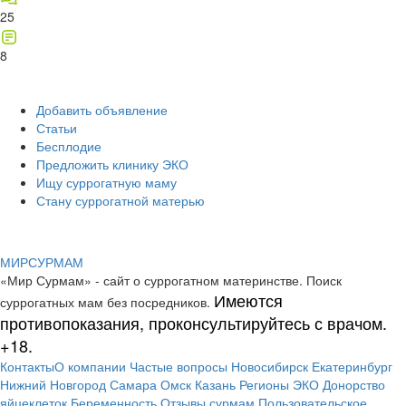
25
8
Добавить объявление
Статьи
Бесплодие
Предложить клинику ЭКО
Ищу суррогатную маму
Стану суррогатной матерью
МИР
СУР
МАМ
«Мир Сурмам» - сайт о суррогатном материнстве. Поиск
Имеются
суррогатных мам без посредников.
противопоказания, проконсультируйтесь с врачом.
+18.
Контакты
О компании
Частые вопросы
Новосибирск
Екатеринбург
Нижний Новгород
Самара
Омск
Казань
Регионы
ЭКО
Донорство
яйцеклеток
Беременность
Отзывы сурмам
Пользовательское