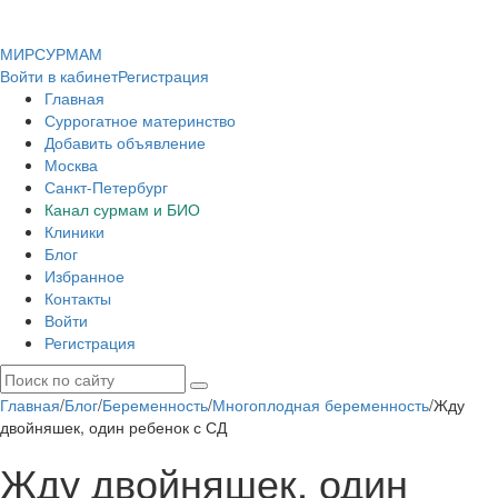
МИР
СУР
МАМ
Войти в кабинет
Регистрация
Главная
Суррогатное материнство
Добавить объявление
Москва
Санкт-Петербург
Канал сурмам и БИО
Клиники
Блог
Избранное
Контакты
Войти
Регистрация
Главная
/
Блог
/
Беременность
/
Многоплодная беременность
/
Жду
двойняшек, один ребенок с СД
Жду двойняшек, один