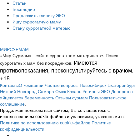
Статьи
Бесплодие
Предложить клинику ЭКО
Ищу суррогатную маму
Стану суррогатной матерью
МИР
СУР
МАМ
«Мир Сурмам» - сайт о суррогатном материнстве. Поиск
Имеются
суррогатных мам без посредников.
противопоказания, проконсультируйтесь с врачом.
+18.
Контакты
О компании
Частые вопросы
Новосибирск
Екатеринбург
Нижний Новгород
Самара
Омск
Казань
Регионы
ЭКО
Донорство
яйцеклеток
Беременность
Отзывы сурмам
Пользовательское
соглашение
.
Продолжая пользоваться сайтом, Вы соглашаетесь с
использованием cookie-файлов и условиями, указанными в:
Политике по использованию cookie-файлов
Политике
конфиденциальности