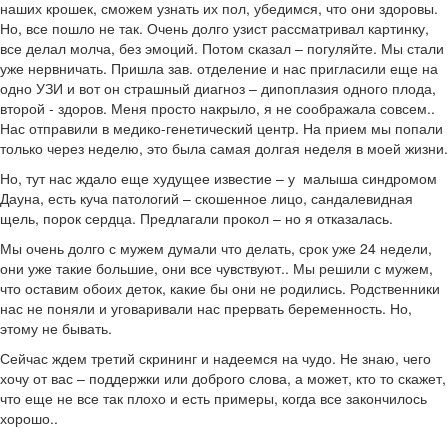
наших крошек, сможем узнать их пол, убедимся, что они здоровы.
Но, все пошло не так. Очень долго узист рассматривал картинку,
все делал молча, без эмоций. Потом сказал – погуляйте. Мы стали
уже нервничать. Пришла зав. отделение и нас пригласили еще на
одно УЗИ и вот он страшный диагноз – дипоплазия одного плода,
второй - здоров. Меня просто накрыло, я не соображала совсем..
Нас отправили в медико-генетический центр. На прием мы попали
только через неделю, это была самая долгая неделя в моей жизни.
Но, тут нас ждало еще худущее известие – у малыша синдромом
Дауна, есть куча патологий – скошенное лицо, сандалевидная
щель, порок сердца. Предлагали прокол – но я отказалась.
Мы очень долго с мужем думали что делать, срок уже 24 недели,
они уже такие большие, они все чувствуют.. Мы решили с мужем,
что оставим обоих деток, какие бы они не родились. Родственники
нас не поняли и уговаривали нас прервать беременность. Но,
этому не бывать.
Сейчас ждем третий скрининг и надеемся на чудо. Не знаю, чего
хочу от вас – поддержки или доброго слова, а может, кто то скажет,
что еще не все так плохо и есть примеры, когда все закончилось
хорошо..