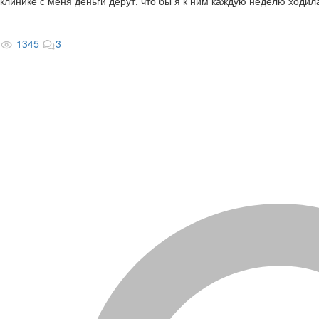
клинике с меня деньги дерут, что бы я к ним каждую неделю ходил
1345
3