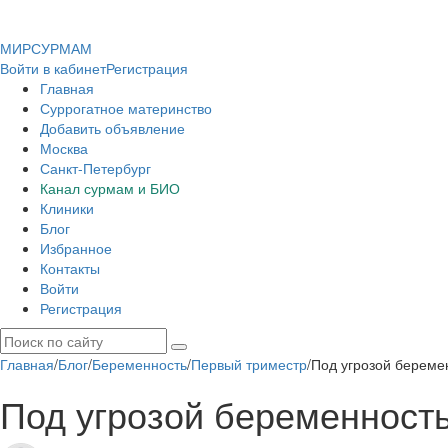
МИР
СУР
МАМ
Войти в кабинет
Регистрация
Главная
Суррогатное материнство
Добавить объявление
Москва
Санкт-Петербург
Канал сурмам и БИО
Клиники
Блог
Избранное
Контакты
Войти
Регистрация
Главная
/
Блог
/
Беременность
/
Первый триместр
/
Под угрозой береме
Под угрозой беременность