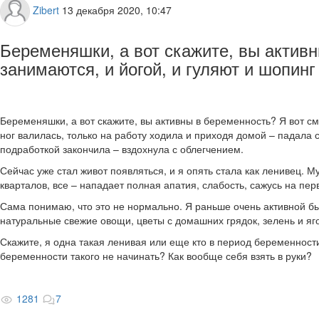
Zibert
13 декабря 2020, 10:47
Беременяшки, а вот скажите, вы актив
занимаются, и йогой, и гуляют и шопин
Беременяшки, а вот скажите, вы активны в беременность? Я вот с
ног валилась, только на работу ходила и приходя домой – падала с
подработкой закончила – вздохнула с облегчением.
Сейчас уже стал живот появляться, и я опять стала как ленивец. Му
кварталов, все – нападает полная апатия, слабость, сажусь на пер
Сама понимаю, что это не нормально. Я раньше очень активной бы
натуральные свежие овощи, цветы с домашних грядок, зелень и ягод
Скажите, я одна такая ленивая или еще кто в период беременности
беременности такого не начинать? Как вообще себя взять в руки?
1281
7