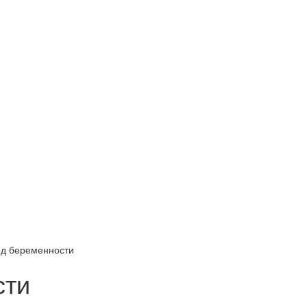
од беременности
сти