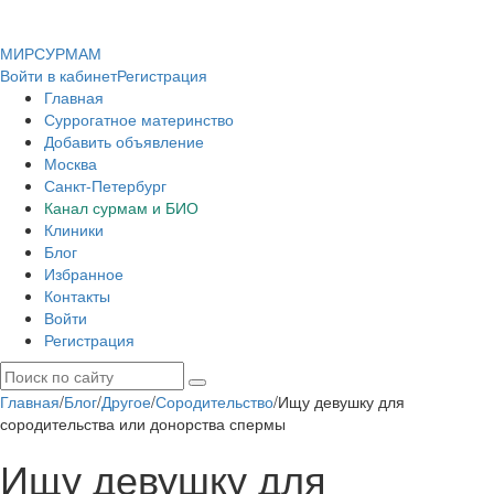
МИР
СУР
МАМ
Войти в кабинет
Регистрация
Главная
Суррогатное материнство
Добавить объявление
Москва
Санкт-Петербург
Канал сурмам и БИО
Клиники
Блог
Избранное
Контакты
Войти
Регистрация
Главная
/
Блог
/
Другое
/
Сородительство
/
Ищу девушку для
сородительства или донорства спермы
Ищу девушку для