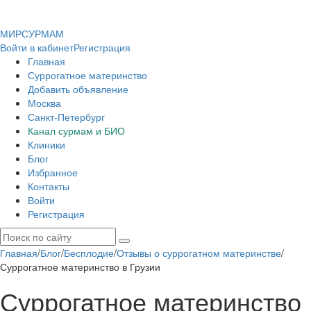
МИР
СУР
МАМ
Войти в кабинет
Регистрация
Главная
Суррогатное материнство
Добавить объявление
Москва
Санкт-Петербург
Канал сурмам и БИО
Клиники
Блог
Избранное
Контакты
Войти
Регистрация
Главная
/
Блог
/
Бесплодие
/
Отзывы о суррогатном материнстве
/
Суррогатное материнство в Грузии
Суррогатное материнство