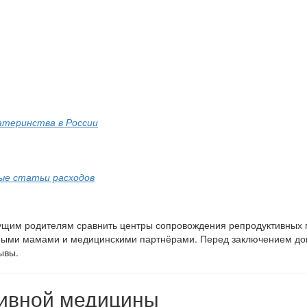
атеринства в России
ые статьи расходов
удущим родителям сравнить центры сопровождения репродуктивных
ными мамами и медицинскими партнёрами. Перед заключением дог
ывы.
тивной медицины