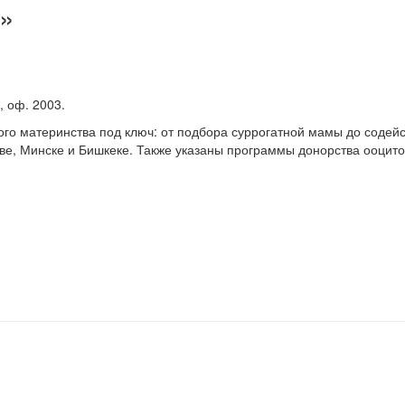
а»
t, оф. 2003.
го материнства под ключ: от подбора суррогатной мамы до содейс
кве, Минске и Бишкеке. Также указаны программы донорства ооцито