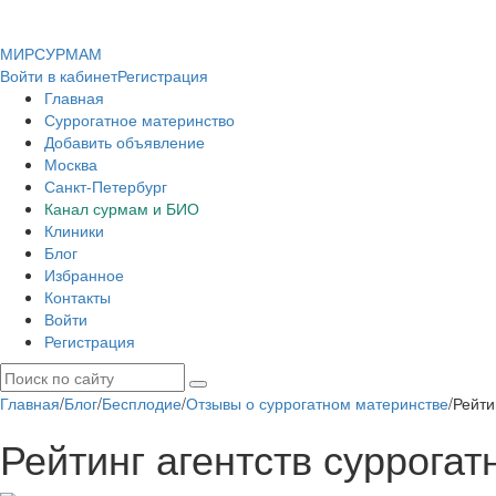
МИР
СУР
МАМ
Войти в кабинет
Регистрация
Главная
Суррогатное материнство
Добавить объявление
Москва
Санкт-Петербург
Канал сурмам и БИО
Клиники
Блог
Избранное
Контакты
Войти
Регистрация
Главная
/
Блог
/
Бесплодие
/
Отзывы о суррогатном материнстве
/
Рейти
Рейтинг агентств суррога