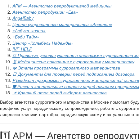
АРМ — Агентство репродуктивной медицины
Агентство репродукции «Ева»
AngelBaby
Центр суррогатного материнства «Аргелен»
«Азбука жизни»
«Бэби Тайм»
Центр «Колыбель Надежды»
IVF-HELP
⚖️ Правовые условия участия в программе суррогатного м
🧬 Медицинские показания к суррогатному материнству
🧩 Этапы программы суррогатного материнства
📑 Документы для проверки перед подписанием договора
₽ Бюджет программы суррогатного материнства: основн
🛡️ Риски и контрольные вопросы перед началом программы
📌 Краткий итог перед выбором агентства
Выбор агентства суррогатного материнства в Москве помогает б
профилю услуг, юридическому сопровождению, работе с суррогат
лицензию клиники-партнёра, юридическую схему и актуальные отз
1️⃣ АРМ — Агентство репродук