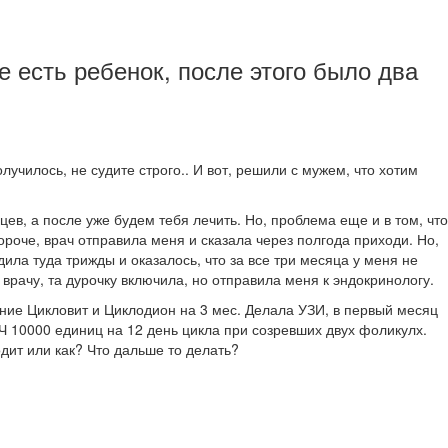
 есть ребенок, после этого было два
училось, не судите строго.. И вот, решили с мужем, что хотим
ев, а после уже будем тебя лечить. Но, проблема еще и в том, что
Короче, врач отправила меня и сказала через полгода приходи. Но,
ла туда трижды и оказалось, что за все три месяца у меня не
к врачу, та дурочку включила, но отправила меня к эндокринологу.
ние Цикловит и Циклодион на 3 мес. Делала УЗИ, в первый месяц
ГЧ 10000 единиц на 12 день цикла при созревших двух фоликулх.
дит или как? Что дальше то делать?