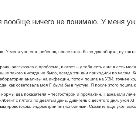
 вообще ничего не понимаю. У меня уже
У меня уже есть ребенок, после этого было два аборта, ну так пол
чу, рассказала о проблеме, в ответ – у тебя есть еще шесть месяц
ньше такого никогда не было, всегда эти дни приходили по часам. 
аборатории анализы на инфекции, потом пошла на УЗИ, точнее ходи
года, как советовала моя Г были бы в пустую. Я после этого пошла 
нормы два показателя – тестостерон и пролактин. Назначили лече
лбегит с пятого по девятый день, дивигель с десятого дня, укол Х
тым кровотоком, эндометрий пятислойнный. Скажите еще укол выхо