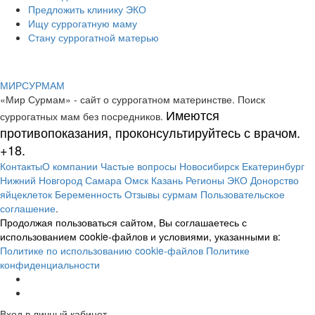
Предложить клинику ЭКО
Ищу суррогатную маму
Стану суррогатной матерью
МИР
СУР
МАМ
«Мир Сурмам» - сайт о суррогатном материнстве. Поиск
Имеются
суррогатных мам без посредников.
противопоказания, проконсультируйтесь с врачом.
+18.
Контакты
О компании
Частые вопросы
Новосибирск
Екатеринбург
Нижний Новгород
Самара
Омск
Казань
Регионы
ЭКО
Донорство
яйцеклеток
Беременность
Отзывы сурмам
Пользовательское
соглашение
.
Продолжая пользоваться сайтом, Вы соглашаетесь с
использованием cookie-файлов и условиями, указанными в:
Политике по использованию cookie-файлов
Политике
конфиденциальности
Вход в личный кабинет