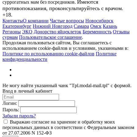
Имеются
суррогатных мам без посредников.
противопоказания, проконсультируйтесь с врачом.
+18.
Контакты
О компании
Частые вопросы
Новосибирск
Екатеринбург
Нижний Новгород
Самара
Омск
Казань
Регионы
ЭКО
Донорство яйцеклеток
Беременность
Отзывы
сурмам
Пользовательское соглашение
.
Продолжая пользоваться сайтом, Вы соглашаетесь с
использованием cookie-файлов и условиями, указанными в:
Политике по использованию cookie-файлов
Политике
конфиденциальности
Не могу найти указанный чанк "Tpl.modal-mail.tpl" с формой.
Вход в личный кабинет
Логин:
Пароль:
Забыли пароль?
Выражаю согласие на хранение и обработку моих
персональных данных в соответствии с Федеральным законом
от 27.07.2006 N 152-ФЗ