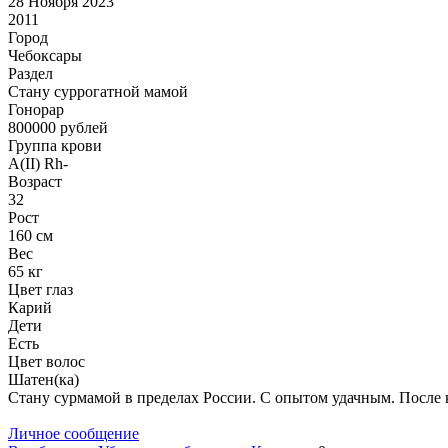
28 Ноября 2023
2011
Город
Чебоксары
Раздел
Cтану суррогатной мамой
Гонoрар
800000
рублей
Группа крови
A(II) Rh-
Возраст
32
Рост
160 см
Вес
65 кг
Цвет глаз
Карий
Дети
Есть
Цвет волос
Шатен(ка)
Стану сурмамой в пределах России. С опытом удачным. После к/
Личное сообщение