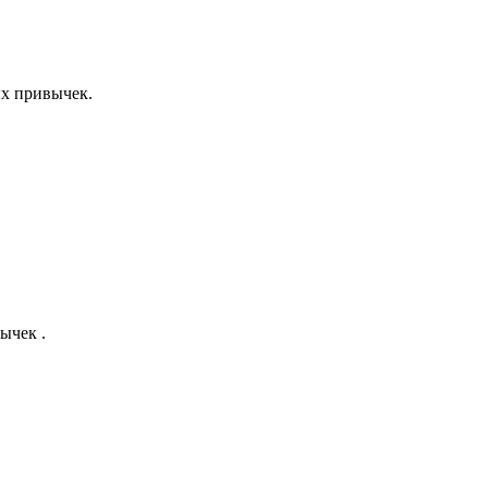
ых привычек.
ычек .