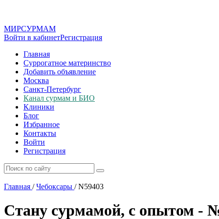
МИР
СУР
МАМ
Войти в кабинет
Регистрация
Главная
Суррогатное материнство
Добавить объявление
Москва
Санкт-Петербург
Канал сурмам и БИО
Клиники
Блог
Избранное
Контакты
Войти
Регистрация
Главная
/
Чебоксары
/
N59403
Стану сурмамой, с опытом - 