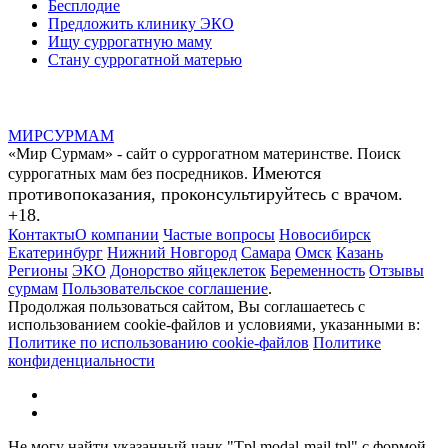
Бесплодие
Предложить клинику ЭКО
Ищу суррогатную маму
Стану суррогатной матерью
МИР
СУР
МАМ
«Мир Сурмам» - сайт о суррогатном материнстве. Поиск
Имеются
суррогатных мам без посредников.
противопоказания, проконсультируйтесь с врачом.
+18.
Контакты
О компании
Частые вопросы
Новосибирск
Екатеринбург
Нижний Новгород
Самара
Омск
Казань
Регионы
ЭКО
Донорство яйцеклеток
Беременность
Отзывы
сурмам
Пользовательское соглашение
.
Продолжая пользоваться сайтом, Вы соглашаетесь с
использованием cookie-файлов и условиями, указанными в:
Политике по использованию cookie-файлов
Политике
конфиденциальности
Не могу найти указанный чанк "Tpl.modal-mail.tpl" с формой.