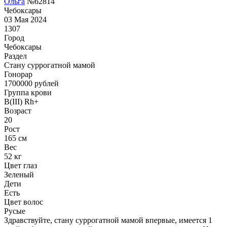
Ольга
№62814
Чебоксары
03 Мая 2024
1307
Город
Чебоксары
Раздел
Cтану суррогатной мамой
Гонoрар
1700000
рублей
Группа крови
B(III) Rh+
Возраст
20
Рост
165 см
Вес
52 кг
Цвет глаз
Зеленый
Дети
Есть
Цвет волос
Русые
Здравствуйте, стану суррогатной мамой впервые, имеется 1