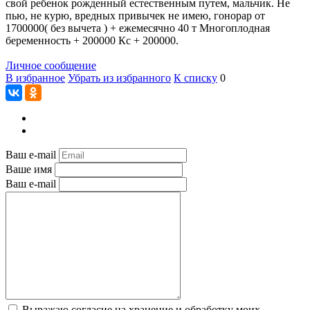
свой ребенок рожденный естественным путем, мальчик. Не
пью, не курю, вредных привычек не имею, гонорар от
1700000( без вычета ) + ежемесячно 40 т Многоплодная
беременность + 200000 Кс + 200000.
Личное сообщение
В избранное
Убрать из избранного
К списку
0
Ваш e-mail
Ваше имя
Ваш e-mail
Выражаю согласие на хранение и обработку моих