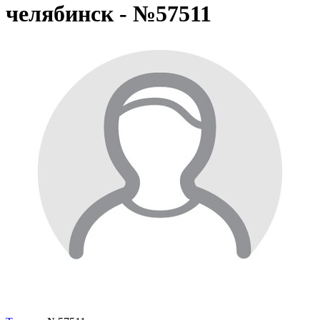
челябинск - №57511