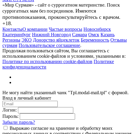
«Мир Сурмам» - сайт о суррогатном материнстве. Поиск
Имеются
суррогатных мам без посредников.
противопоказания, проконсультируйтесь с врачом.
+18.
Контакты
О компании
Частые вопросы
Новосибирск
Екатеринбург
Нижний Новгород
Самара
Омск
Казань
Регионы
ЭКО
Донорство яйцеклеток
Беременность
Отзывы
сурмам
Пользовательское соглашение
.
Продолжая пользоваться сайтом, Вы соглашаетесь с
использованием cookie-файлов и условиями, указанными в:
Политике по использованию cookie-файлов
Политике
конфиденциальности
Не могу найти указанный чанк "Tpl.modal-mail.tpl" с формой.
Вход в личный кабинет
Логин:
Пароль:
Забыли пароль?
Выражаю согласие на хранение и обработку моих
персональных данных в соответствии с Федеральным законом