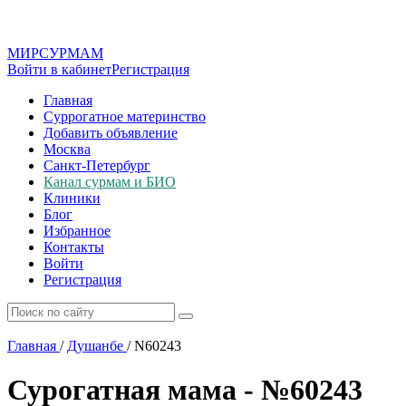
МИР
СУР
МАМ
Войти в кабинет
Регистрация
Главная
Суррогатное материнство
Добавить объявление
Москва
Санкт-Петербург
Канал сурмам и БИО
Клиники
Блог
Избранное
Контакты
Войти
Регистрация
Главная
/
Душанбе
/
N60243
Сурогатная мама - №60243