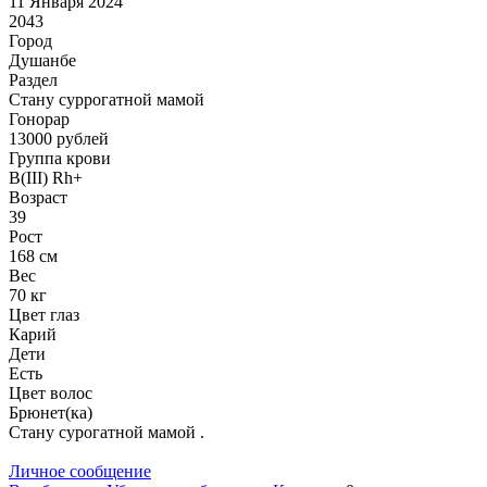
11 Января 2024
2043
Город
Душанбе
Раздел
Cтану суррогатной мамой
Гонoрар
13000
рублей
Группа крови
B(III) Rh+
Возраст
39
Рост
168 см
Вес
70 кг
Цвет глаз
Карий
Дети
Есть
Цвет волос
Брюнет(ка)
Стану сурогатной мамой .
Личное сообщение