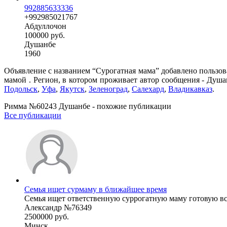
992885633336
+992985021767
Абдуллочон
100000 руб.
Душанбе
1960
Объявление с названием “Сурогатная мама” добавлено пользов
мамой . Регион, в котором проживает автор сообщения - Душа
Подольск
,
Уфа
,
Якутск
,
Зеленоград
,
Салехард
,
Владикавказ
.
Римма №60243 Душанбе - похожие публикации
Все публикации
Семья ищет сурмаму в ближайшее время
Семья ищет ответственную суррогатную маму готовую вст
Александр №76349
2500000 руб.
Минск