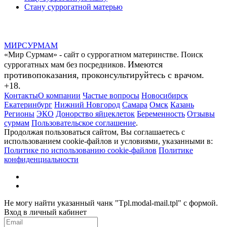
Стану суррогатной матерью
МИР
СУР
МАМ
«Мир Сурмам» - сайт о суррогатном материнстве. Поиск
Имеются
суррогатных мам без посредников.
противопоказания, проконсультируйтесь с врачом.
+18.
Контакты
О компании
Частые вопросы
Новосибирск
Екатеринбург
Нижний Новгород
Самара
Омск
Казань
Регионы
ЭКО
Донорство яйцеклеток
Беременность
Отзывы
сурмам
Пользовательское соглашение
.
Продолжая пользоваться сайтом, Вы соглашаетесь с
использованием cookie-файлов и условиями, указанными в:
Политике по использованию cookie-файлов
Политике
конфиденциальности
Не могу найти указанный чанк "Tpl.modal-mail.tpl" с формой.
Вход в личный кабинет