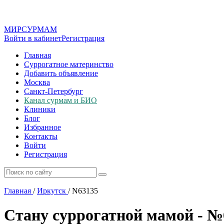
МИР
СУР
МАМ
Войти в кабинет
Регистрация
Главная
Суррогатное материнство
Добавить объявление
Москва
Санкт-Петербург
Канал сурмам и БИО
Клиники
Блог
Избранное
Контакты
Войти
Регистрация
Главная
/
Иркутск
/
N63135
Стану суррогатной мамой - №