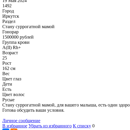
19 Мая 2024
1492
Город
Иркутск
Раздел
Cтану суррогатной мамой
Гонoрар
1500000
рублей
Группа крови
A(II) Rh+
Возраст
25
Рост
162 см
Вес
Цвет глаз
Дети
Есть
Цвет волос
Русые
Стану суррогатной мамой, для вашего малыша, есть один здоро
Готова обсудить ваши условия.
Личное сообщение
В избранное
Убрать из избранного
К списку
0