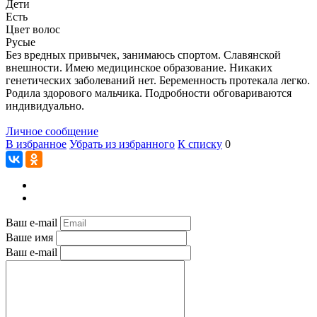
Дети
Есть
Цвет волос
Русые
Без вредных привычек, занимаюсь спортом. Славянской
внешности. Имею медицинское образование. Никаких
генетических заболеваний нет. Беременность протекала легко.
Родила здорового мальчика. Подробности обговариваются
индивидуально.
Личное сообщение
В избранное
Убрать из избранного
К списку
0
Ваш e-mail
Ваше имя
Ваш e-mail