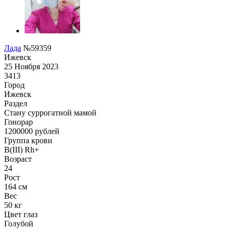
Лада
№59359
Ижевск
25 Ноября 2023
3413
Город
Ижевск
Раздел
Cтану суррогатной мамой
Гонoрар
1200000
рублей
Группа крови
B(III) Rh+
Возраст
24
Рост
164 см
Вес
50 кг
Цвет глаз
Голубой