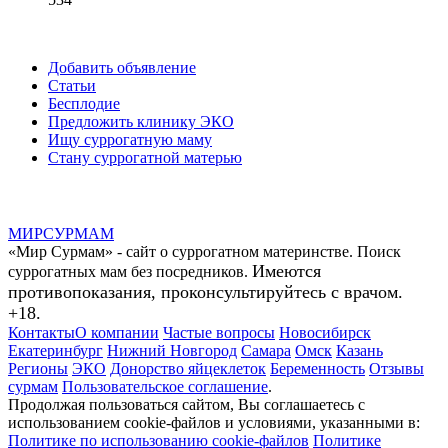
Добавить объявление
Статьи
Бесплодие
Предложить клинику ЭКО
Ищу суррогатную маму
Стану суррогатной матерью
МИР
СУР
МАМ
«Мир Сурмам» - сайт о суррогатном материнстве. Поиск
Имеются
суррогатных мам без посредников.
противопоказания, проконсультируйтесь с врачом.
+18.
Контакты
О компании
Частые вопросы
Новосибирск
Екатеринбург
Нижний Новгород
Самара
Омск
Казань
Регионы
ЭКО
Донорство яйцеклеток
Беременность
Отзывы
сурмам
Пользовательское соглашение
.
Продолжая пользоваться сайтом, Вы соглашаетесь с
использованием cookie-файлов и условиями, указанными в:
Политике по использованию cookie-файлов
Политике