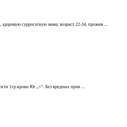
доровую суррогатную маму, возраст 22-34, прожив ...
ти 1гр.крови Rh ,,+". Без вредных прив ...