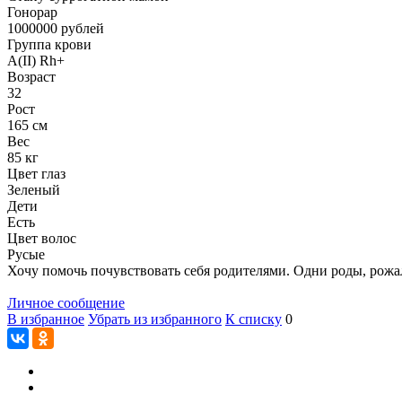
Гонoрар
1000000
рублей
Группа крови
A(II) Rh+
Возраст
32
Рост
165 см
Вес
85 кг
Цвет глаз
Зеленый
Дети
Есть
Цвет волос
Русые
Хочу помочь почувствовать себя родителями. Одни роды, рожал
Личное сообщение
В избранное
Убрать из избранного
К списку
0