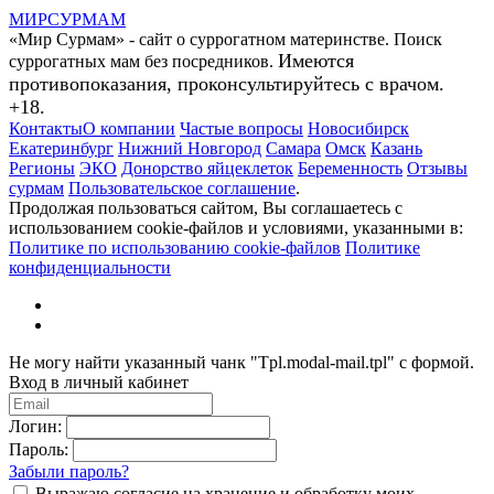
МИР
СУР
МАМ
«Мир Сурмам» - сайт о суррогатном материнстве. Поиск
Имеются
суррогатных мам без посредников.
противопоказания, проконсультируйтесь с врачом.
+18.
Контакты
О компании
Частые вопросы
Новосибирск
Екатеринбург
Нижний Новгород
Самара
Омск
Казань
Регионы
ЭКО
Донорство яйцеклеток
Беременность
Отзывы
сурмам
Пользовательское соглашение
.
Продолжая пользоваться сайтом, Вы соглашаетесь с
использованием cookie-файлов и условиями, указанными в:
Политике по использованию cookie-файлов
Политике
конфиденциальности
Не могу найти указанный чанк "Tpl.modal-mail.tpl" с формой.
Вход в личный кабинет
Логин:
Пароль:
Забыли пароль?
Выражаю согласие на хранение и обработку моих