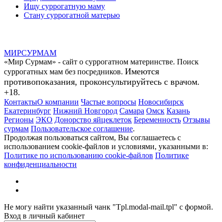
Ищу суррогатную маму
Стану суррогатной матерью
МИР
СУР
МАМ
«Мир Сурмам» - сайт о суррогатном материнстве. Поиск
Имеются
суррогатных мам без посредников.
противопоказания, проконсультируйтесь с врачом.
+18.
Контакты
О компании
Частые вопросы
Новосибирск
Екатеринбург
Нижний Новгород
Самара
Омск
Казань
Регионы
ЭКО
Донорство яйцеклеток
Беременность
Отзывы
сурмам
Пользовательское соглашение
.
Продолжая пользоваться сайтом, Вы соглашаетесь с
использованием cookie-файлов и условиями, указанными в:
Политике по использованию cookie-файлов
Политике
конфиденциальности
Не могу найти указанный чанк "Tpl.modal-mail.tpl" с формой.
Вход в личный кабинет