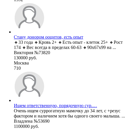
Стану донором ооцитов, есть опыт
🔸33 года 🔸Кровь 2+ 🔸Есть опыт - клеток 25+ 🔸Рост
174 🔸Вес всегда в пределах 60-63 🔸90х67х99 на ...
Виктория №73820
130000 руб.
Москва
710
Ищем ответственную, порядочную сур.…
Очень ищем суррогатную мамочку до 34 лет, с +резус
фактором и наличием хотя бы одного своего малыша. ...
Владлена №53690
1100000 руб.