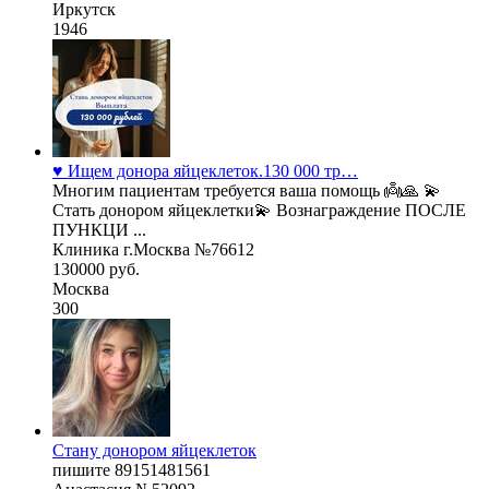
Иркутск
1946
♥️ Ищем донора яйцеклеток.130 000 тр…
Многим пациентам требуется ваша помощь 👼🙏 💫
Стать донором яйцеклетки💫 Вознаграждение ПОСЛЕ
ПУНКЦИ ...
Клиника г.Москва №76612
130000 руб.
Москва
300
Стану донором яйцеклеток
пишите 89151481561