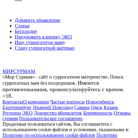
Добавить объявление
Статьи
Бесплодие
Предложить клинику ЭКО
Ищу суррогатную маму
Стану суррогатной матерью
МИР
СУР
МАМ
«Мир Сурмам» - сайт о суррогатном материнстве. Поиск
Имеются
суррогатных мам без посредников.
противопоказания, проконсультируйтесь с врачом.
+18.
Контакты
О компании
Частые вопросы
Новосибирск
Екатеринбург
Нижний Новгород
Самара
Омск
Казань
Регионы
ЭКО
Донорство яйцеклеток
Беременность
Отзывы
сурмам
Пользовательское соглашение
.
Продолжая пользоваться сайтом, Вы соглашаетесь с
использованием cookie-файлов и условиями, указанными в:
Политике по использованию cookie-файлов
Политике