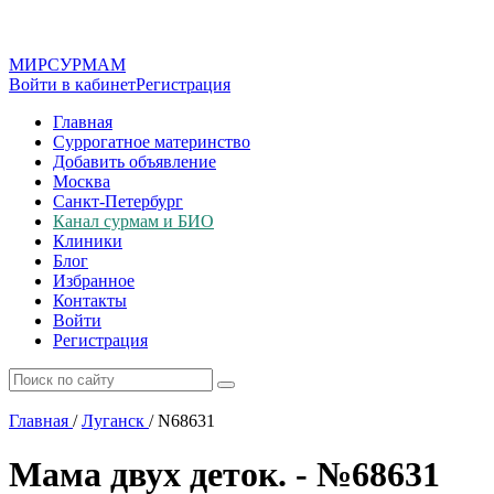
МИР
СУР
МАМ
Войти в кабинет
Регистрация
Главная
Суррогатное материнство
Добавить объявление
Москва
Санкт-Петербург
Канал сурмам и БИО
Клиники
Блог
Избранное
Контакты
Войти
Регистрация
Главная
/
Луганск
/
N68631
Мама двух деток. - №68631