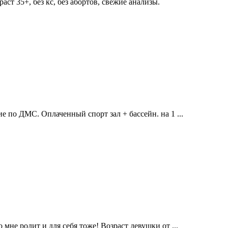
ст 35+, без кс, без абортов, свежие анализы.
е по ДМС. Оплаченный спорт зал + бассейн. на 1 ...
мне родит и для себя тоже! Возраст девушки от ...