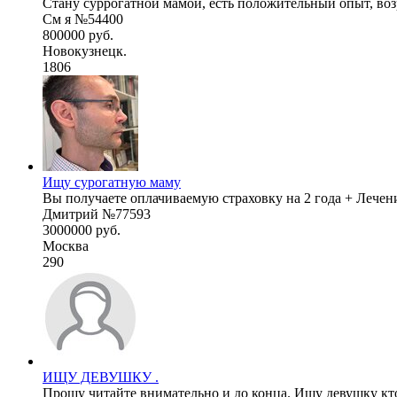
Стану суррогатной мамой, есть положительный опыт, возра
См я №54400
800000 руб.
Новокузнецк.
1806
Ищу сурогатную маму
Вы получаете оплачиваемую страховку на 2 года + Лечени
Дмитрий №77593
3000000 руб.
Москва
290
ИЩУ ДЕВУШКУ .
Прошу читайте внимательно и до конца. Ищу девушку кто 