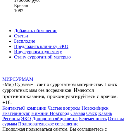
1700000 руб.
Ереван
1082
Добавить объявление
Статьи
Бесплодие
Предложить клинику ЭКО
Ищу суррогатную маму
Стану суррогатной матерью
МИР
СУР
МАМ
«Мир Сурмам» - сайт о суррогатном материнстве. Поиск
Имеются
суррогатных мам без посредников.
противопоказания, проконсультируйтесь с врачом.
+18.
Контакты
О компании
Частые вопросы
Новосибирск
Екатеринбург
Нижний Новгород
Самара
Омск
Казань
Регионы
ЭКО
Донорство яйцеклеток
Беременность
Отзывы
сурмам
Пользовательское соглашение
.
Продолжая пользоваться сайтом, Вы соглашаетесь с