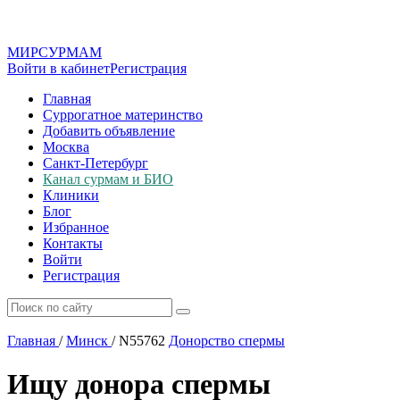
МИР
СУР
МАМ
Войти в кабинет
Регистрация
Главная
Суррогатное материнство
Добавить объявление
Москва
Санкт-Петербург
Канал сурмам и БИО
Клиники
Блог
Избранное
Контакты
Войти
Регистрация
Главная
/
Минск
/
N55762
Донорство спермы
Ищу донора спермы