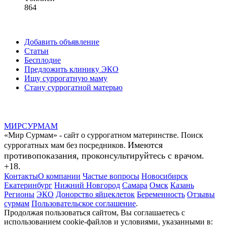
864
Добавить объявление
Статьи
Бесплодие
Предложить клинику ЭКО
Ищу суррогатную маму
Стану суррогатной матерью
МИР
СУР
МАМ
«Мир Сурмам» - сайт о суррогатном материнстве. Поиск
Имеются
суррогатных мам без посредников.
противопоказания, проконсультируйтесь с врачом.
+18.
Контакты
О компании
Частые вопросы
Новосибирск
Екатеринбург
Нижний Новгород
Самара
Омск
Казань
Регионы
ЭКО
Донорство яйцеклеток
Беременность
Отзывы
сурмам
Пользовательское соглашение
.
Продолжая пользоваться сайтом, Вы соглашаетесь с
использованием cookie-файлов и условиями, указанными в: