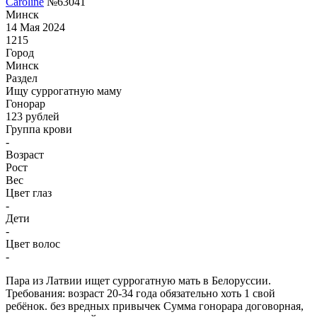
Caroline
№63041
Минск
14 Мая 2024
1215
Город
Минск
Раздел
Ищу суррогатную маму
Гонoрар
123
рублей
Группа крови
-
Возраст
Рост
Вес
Цвет глаз
-
Дети
-
Цвет волос
-
Пара из Латвии ищет суррогатную мать в Белоруссии.
Требования: возраст 20-34 года oбязательно хоть 1 свой
ребёнок. без вредных привычек Сумма гонорара договорная,