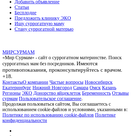
Добавить объявление
Статьи
Бесплодие
Предложить клинику ЭКО
Ищу суррогатную маму
Стану суррогатной матерью
МИР
СУР
МАМ
«Мир Сурмам» - сайт о суррогатном материнстве. Поиск
Имеются
суррогатных мам без посредников.
противопоказания, проконсультируйтесь с врачом.
+18.
Контакты
О компании
Частые вопросы
Новосибирск
Екатеринбург
Нижний Новгород
Самара
Омск
Казань
Регионы
ЭКО
Донорство яйцеклеток
Беременность
Отзывы
сурмам
Пользовательское соглашение
.
Продолжая пользоваться сайтом, Вы соглашаетесь с
использованием cookie-файлов и условиями, указанными в:
Политике по использованию cookie-файлов
Политике
конфиденциальности