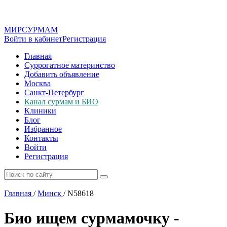
МИР
СУР
МАМ
Войти в кабинет
Регистрация
Главная
Суррогатное материнство
Добавить объявление
Москва
Санкт-Петербург
Канал сурмам и БИО
Клиники
Блог
Избранное
Контакты
Войти
Регистрация
Главная
/
Минск
/
N58618
Био ищем сурмамочку -