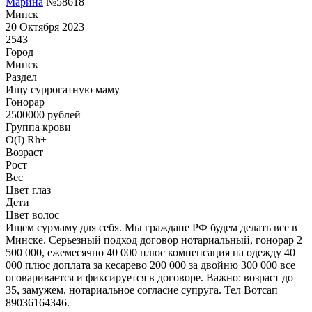
Марина
№58618
Минск
20 Октября 2023
2543
Город
Минск
Раздел
Ищу суррогатную маму
Гонoрар
2500000
рублей
Группа крови
O(I) Rh+
Возраст
Рост
Вес
Цвет глаз
Дети
Цвет волос
Ищем сурмаму для себя. Мы граждане РФ будем делать все в
Минске. Серьезный подход договор нотариальный, гонорар 2
500 000, ежемесячно 40 000 плюс компенсация на одежду 40
000 плюс доплата за кесарево 200 000 за двойню 300 000 все
оговаривается и фиксируется в договоре. Важно: возраст до
35, замужем, нотариальное согласие супруга. Тел Вотсап
89036164346.