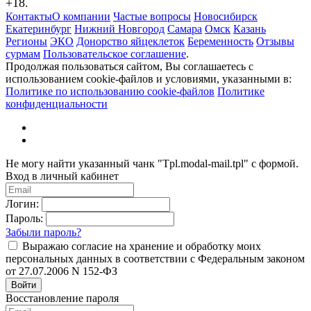
+18.
Контакты
О компании
Частые вопросы
Новосибирск
Екатеринбург
Нижний Новгород
Самара
Омск
Казань
Регионы
ЭКО
Донорство яйцеклеток
Беременность
Отзывы
сурмам
Пользовательское соглашение
.
Продолжая пользоваться сайтом, Вы соглашаетесь с
использованием cookie-файлов и условиями, указанными в:
Политике по использованию cookie-файлов
Политике
конфиденциальности
Не могу найти указанный чанк "Tpl.modal-mail.tpl" с формой.
Вход в личный кабинет
Логин:
Пароль:
Забыли пароль?
Выражаю согласие на хранение и обработку моих
персональных данных в соответствии с Федеральным законом
от 27.07.2006 N 152-ФЗ
Войти
Восстановление пароля