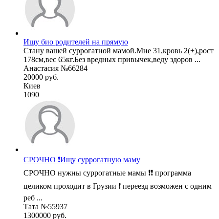
Ищу био родителей на прямую
Стану вашей суррогатной мамой.Мне 31,кровь 2(+),рост
178см,вес 65кг.Без вредных привычек,веду здоров ...
Анастасия №66284
20000 руб.
Киев
1090
СРОЧНО ❗️Ищу суррогатную маму
СРОЧНО нужны суррогатные мамы ❗❗ программа
целиком проходит в Грузии ❗️ переезд возможен с одним
реб ...
Тата №55937
1300000 руб.