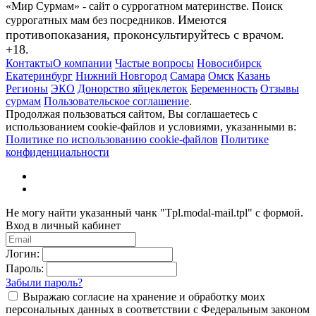
«Мир Сурмам» - сайт о суррогатном материнстве. Поиск
Имеются
суррогатных мам без посредников.
противопоказания, проконсультируйтесь с врачом.
+18.
Контакты
О компании
Частые вопросы
Новосибирск
Екатеринбург
Нижний Новгород
Самара
Омск
Казань
Регионы
ЭКО
Донорство яйцеклеток
Беременность
Отзывы
сурмам
Пользовательское соглашение
.
Продолжая пользоваться сайтом, Вы соглашаетесь с
использованием cookie-файлов и условиями, указанными в:
Политике по использованию cookie-файлов
Политике
конфиденциальности
Не могу найти указанный чанк "Tpl.modal-mail.tpl" с формой.
Вход в личный кабинет
Логин:
Пароль:
Забыли пароль?
Выражаю согласие на хранение и обработку моих
персональных данных в соответствии с Федеральным законом