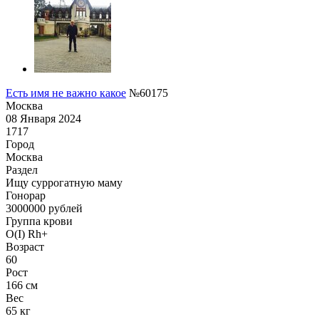
Есть имя не важно какое
№60175
Москва
08 Января 2024
1717
Город
Москва
Раздел
Ищу суррогатную маму
Гонoрар
3000000
рублей
Группа крови
O(I) Rh+
Возраст
60
Рост
166 см
Вес
65 кг