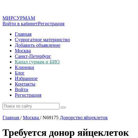
МИР
СУР
МАМ
Войти в кабинет
Регистрация
Главная
Суррогатное материнство
Добавить объявление
Москва
Санкт-Петербург
Канал сурмам и БИО
Клиники
Блог
Избранное
Контакты
Войти
Регистрация
Главная
/
Москва
/
N69175
Донорство яйцеклеток
Требуется донор яйцеклеток