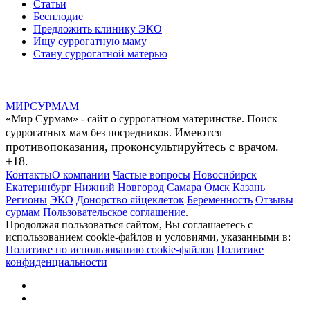
Статьи
Бесплодие
Предложить клинику ЭКО
Ищу суррогатную маму
Стану суррогатной матерью
МИР
СУР
МАМ
«Мир Сурмам» - сайт о суррогатном материнстве. Поиск
Имеются
суррогатных мам без посредников.
противопоказания, проконсультируйтесь с врачом.
+18.
Контакты
О компании
Частые вопросы
Новосибирск
Екатеринбург
Нижний Новгород
Самара
Омск
Казань
Регионы
ЭКО
Донорство яйцеклеток
Беременность
Отзывы
сурмам
Пользовательское соглашение
.
Продолжая пользоваться сайтом, Вы соглашаетесь с
использованием cookie-файлов и условиями, указанными в:
Политике по использованию cookie-файлов
Политике
конфиденциальности