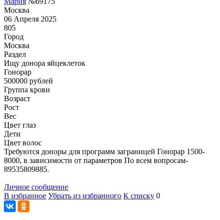
Мария
№69175
Москва
06 Апреля 2025
805
Город
Москва
Раздел
Ищу донора яйцеклеток
Гонoрар
500000
рублей
Группа крови
Возраст
Рост
Вес
Цвет глаз
Дети
Цвет волос
Требуются доноры для программ заграницей Гонорар 1500-
8000, в зависимости от параметров По всем вопросам-
89535809885.
Личное сообщение
В избранное
Убрать из избранного
К списку
0