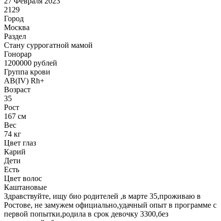
27 Февраля 2023
2129
Город
Москва
Раздел
Cтану суррогатной мамой
Гонoрар
1200000
рублей
Группа крови
AB(IV) Rh+
Возраст
35
Рост
167 см
Вес
74 кг
Цвет глаз
Карий
Дети
Есть
Цвет волос
Каштановые
Здравствуйте, ищу био родителей ,в марте 35,проживаю в
Ростове, не замужем официально,удачный опыт в программе с
первой попытки,родила в срок девочку 3300,без