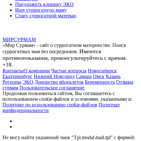
Предложить клинику ЭКО
Ищу суррогатную маму
Стану суррогатной матерью
МИР
СУР
МАМ
«Мир Сурмам» - сайт о суррогатном материнстве. Поиск
Имеются
суррогатных мам без посредников.
противопоказания, проконсультируйтесь с врачом.
+18.
Контакты
О компании
Частые вопросы
Новосибирск
Екатеринбург
Нижний Новгород
Самара
Омск
Казань
Регионы
ЭКО
Донорство яйцеклеток
Беременность
Отзывы
сурмам
Пользовательское соглашение
.
Продолжая пользоваться сайтом, Вы соглашаетесь с
использованием cookie-файлов и условиями, указанными в:
Политике по использованию cookie-файлов
Политике
конфиденциальности
Не могу найти указанный чанк "Tpl.modal-mail.tpl" с формой.